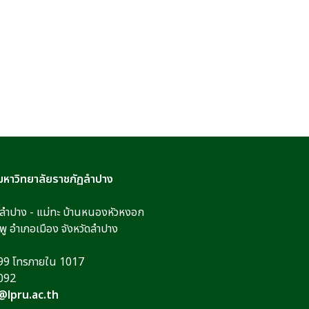
มหาวิทยาลัยราชภัฏลำปาง
นลำปาง - แม่ทะ บ้านหนองหัวหงอก
มพู อำเภอเมือง จังหวัดลำปาง
99 โทรภายใน 1017
092
t@lpru.ac.th