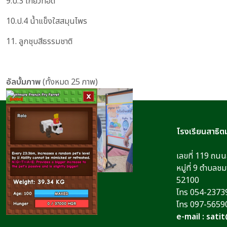
9.ป.3 เกี้ยวทอด
10.ป.4 น้ำแข็งใสสมุนไพร
11. ลูกชุบสีธรรมชาติ
อัลบั้มภาพ
(ทั้งหมด 25 ภาพ)
© Satit LPRU 2023
โรงเรียนสาธิต
เลขที่ 119 ถน
หมู่ที่ 9 ตำบลช
52100
โทร 054-2373
โทร 097-5659
e-mail : sati